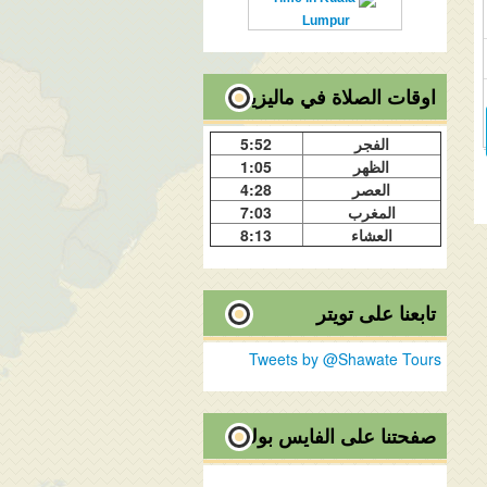
Lumpur
اوقات الصلاة في ماليزيا
الفجر
5:52
الظهر
1:05
العصر
4:28
المغرب
7:03
العشاء
8:13
تابعنا على تويتر
Tweets by @Shawate Tours
صفحتنا على الفايس بوك