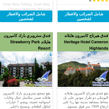
Tanah Rata, Pahang, Tanah Rata,
Cameron Highlands, Malaysia
Kea Farm, Brinchang, Cameron
شامل الضرائب والافطار
شامل الضرائب والافطار
39000
Highlands, Malaysia 39100
لشخصين
لشخصين
فندق هيرتاج كاميرون هايلاند
فندق ستروبري بارك كاميرون
Heritage Hotel Cameron
هايلاند Strawberry Park
Resort
Highlands
يقع فندق هيرتاج كاميرون هايلاند
يقع منتجع ستروبري بارك كاميرون
البوتيكي ذو طراز تيودور على تل
هايلاند ضمن سلاسل جبال وغابات
محاط بمشاهد مدينة تنها ردا على
استوائية خصبة، ويضم 7 خيارات
ارتفاع 1500 متر فوق مستوى
لتناوُل الطعام، ومسبح داخلي