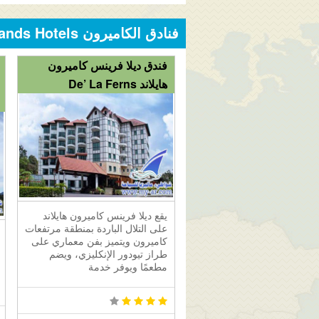
فنادق الكاميرون Cameron Highlands Hotels
فندق ديلا فرينس كاميرون
هايلاند De’ La Ferns
يقع ديلا فرينس كاميرون هايلاند
على التلال الباردة بمنطقة مرتفعات
كاميرون ويتميز بفن معماري على
طراز تيودور الإنكليزي، ويضم
مطعمًا ويوفر خدمة