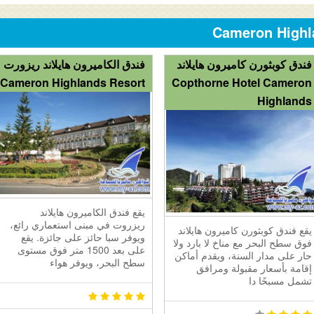
فندق كوبثورن كاميرون هايلاند
فندق الكاميرون هايلاند ريزورت
Cameron Highlands Resort
Copthorne Hotel Cameron
Highlands
يقع فندق الكاميرون هايلاند
ريزروت في مبنى استعماري رائع،
يقع فندق كوبثورن كاميرون هايلاند
ويوفر سبا حائز على جائزة. يقع
فوق سطح البحر مع مناخ لا بارد ولا
على بعد 1500 متر فوق مستوى
حار على مدار السنة، ويقدم أماكن
سطح البحر، ويوفر هواء
إقامة بأسعار مقبولة ومرافق
تشمل مسبحًا دا