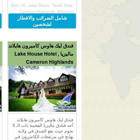
Batu 39, Jalan Besar, Tanah Rata,
Cameron Highlands, Malaysia
شامل الضرائب والافطار
39000
لشخصين
فندق ليك هاوس كاميرون هايلاند
ماليزيا Lake House Hotel ,
Cameron Highlands
فندق ليك هاوس كاميرون هايلاند
أحد فنادق ماليزيا الفخمة ذات الـ 5
نجوم حيث يقع الفندق في ولاية
بهانج في مرتفعات الكاميرون في