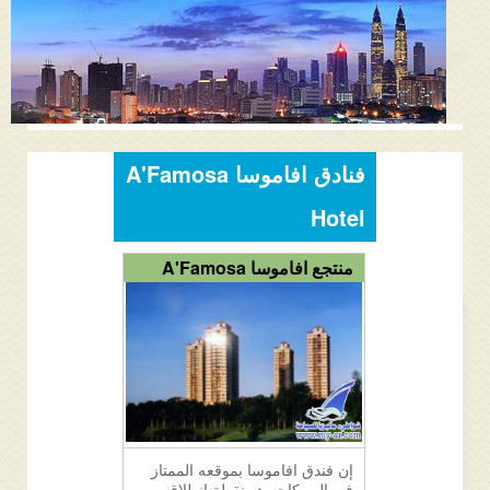
المنتدى
دليل ماليزيا
فنادق ماليزيا
الاماكن السياحية ماليزيا
فنادق افاموسا A'Famosa
عروض السياحة ماليزيا
Hotel
مواصلات ماليزيا
منتجع افاموسا A'Famosa
مدن ماليزيا
كيفية الحجز
من نحن
إن فندق افاموسا بموقعه الممتاز
في الور كاجه هو نقطة انطلاق