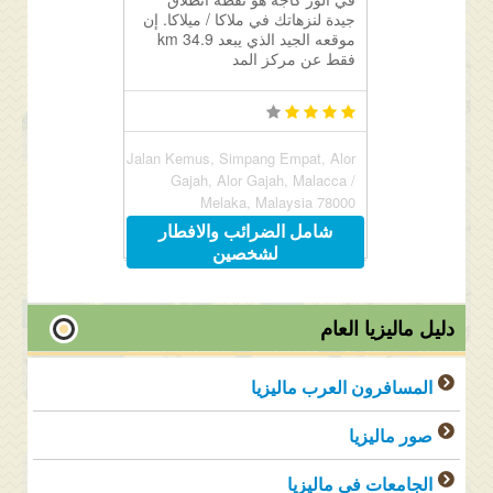
جيدة لنزهاتك في ملاكا / ميلاكا. إن
موقعه الجيد الذي يبعد 34.9 km
فقط عن مركز المد
Jalan Kemus, Simpang Empat, Alor
Gajah, Alor Gajah, Malacca /
Melaka, Malaysia 78000
شامل الضرائب والافطار
لشخصين
دليل ماليزيا العام
المسافرون العرب ماليزيا
صور ماليزيا
الجامعات فى ماليزيا