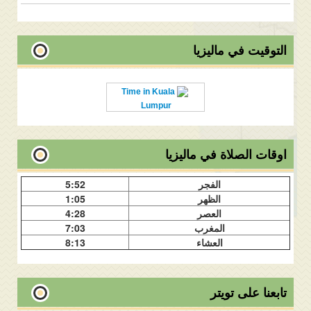
التوقيت في ماليزيا
Time in Kuala
Lumpur
اوقات الصلاة في ماليزيا
الفجر
5:52
الظهر
1:05
العصر
4:28
المغرب
7:03
العشاء
8:13
تابعنا على تويتر