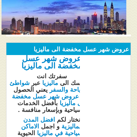
المنتدى
دليل ماليزيا
فنادق ماليزيا
الاماكن السياحية ماليزيا
عروض شهر عسل مخفضة الى ماليزيا
عروض شهر عسل
عروض السياحة ماليزيا
مخفضة الى ماليزيا
مواصلات ماليزيا
سفرتك انت
وعروسك الى
ماليزيا
عبر
شواطئ
مدن ماليزيا
للسياحة والسفر
يعني الحصول
على
عروض شهر عسل مخفضة
كيفية الحجز
الى ماليزيا
بأفضل الخدمات
السياحية وبإسعار منافسة .
من نحن
نختار لكم
افضل المدن
الماليزية
و اجمل
الاماكن
السياحية في ماليزيا
الحيوية