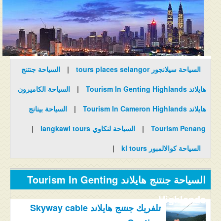
المنتدى
دليل ماليزيا
فنادق ماليزيا
السياحة سيلانجور tours places selangor
|
السياحة جنتنج
الاماكن السياحية ماليزيا
هايلاند Tourism In Genting Highlands
|
السياحة الكاميرون
عروض السياحة ماليزيا
هايلاند Tourism In Cameron Highlands
|
السياحة بينانج
مواصلات ماليزيا
Tourism Penang
|
السياحة لنكاوي langkawi tours
|
مدن ماليزيا
السياحة كوالالمبور kl tours
|
كيفية الحجز
السياحة جنتنج هايلاند Tourism In Genting
من نحن
Highlands
تلفريك جنتنج هايلاند Skyway cable