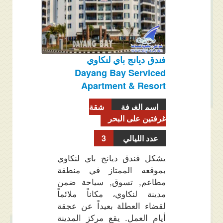
فندق ديانج باي لنكاوي
Dayang Bay Serviced
Apartment & Resort
اسم الغرفة
شقة
غرفتين على البحر
عدد الليالي
3
يشكل فندق ديانج باي لنكاوي
بموقعه الممتاز في منطقة
مطاعم, تسوق, سياحة ضمن
مدينة لنكاوي، مكاناً ملائماً
لقضاء العطلة بعيداً عن عجقة
أيام العمل. يقع مركز المدينة