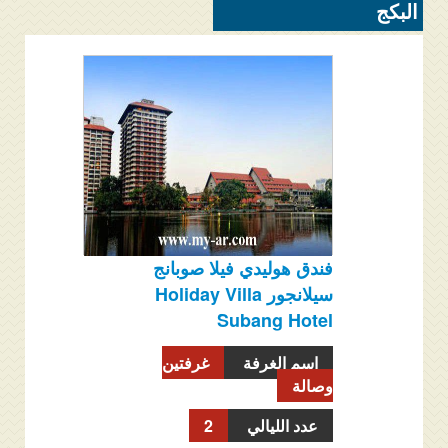
البكج
فندق هوليدي فيلا صوبانج
سيلانجور Holiday Villa
Subang Hotel
اسم الغرفة
غرفتين
وصالة
عدد الليالي
2