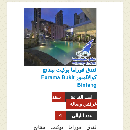
فندق فوراما بوكيت بينتانج
كوالالمبور Furama Bukit
Bintang
اسم الغرفة
شقة
غرفتين وصالة
عدد الليالي
4
فندق فوراما بوكيت بينتانج