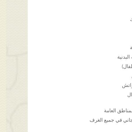
البدنية
فال)
اتش
ال
اني في جميع الغرف