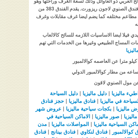
ح العربي ذو العاوائل وذلك لسعة الغرف وراحتها وهو
على قرب من فندق الصنوي لاجون ريزورت. يقدم الفندق 383 من
الغرف ولديه 9 مطاعم مختلفه كما يضم ايضا غرف مقابلات وغرف
ه
دي فيلا ايضا الاساسيات اللازمه للسائح كالالعاب
ات المساج الطبيعي وغيرها من الخدمات التي تهم
اليزيا
طيء
ماليزيا
|
دليل
ماليزيا
|
دليل السياحة
لسياحة في
ماليزيا
|
فنادق
ماليزيا
|
حجز فنادق
وض
ماليزيا
|
بكجات سياحية
ماليزيا
|
عروض
شهر
ماليزيا
|
صور
ماليزيا
|
الاماكن السياحية في
ماكن السياحية
ماليزيا
|
المواصلات
ماليزيا
|
مدن
 كوالالمبور
|
فنادق لنكاوي
|
فنادق بينانج
|
فنادق