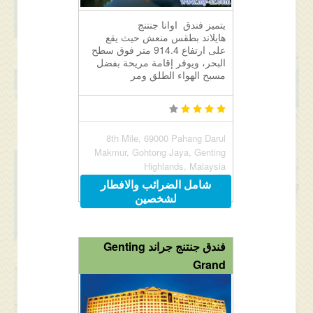
يتميز فندق اوانا جنتنج
هايلاند بطقس منعش حيث يقع
على ارتفاع 914.4 متر فوق سطح
البحر، ويوفر إقامة مريحة بفضل
مسبح الهواء الطلق ومر
8th Mile, 69000 Pahang Darul
Makmur, Gohtong Jaya, Genting
Highlands, Malaysia
شامل الضرائب والافطار
لشخصين
فندق جنتنج جراند Genting
Grand