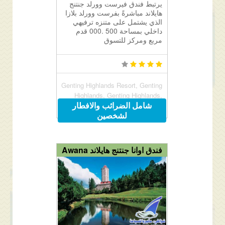
يرتبط فندق فيرست وورلد جنتنج
هايلاند مباشرةً بفرست وورلد بلازا
الذي يشتمل على متنزه ترفيهي
داخلي بمساحة 500 .000 قدم
مربع ومركز للتسوق
Genting Highlands Resort, Genting
Highlands, Genting Highlands,
شامل الضرائب والافطار
Malaysia 69000
لشخصين
فندق اوانا جنتنج هايلاند Awana