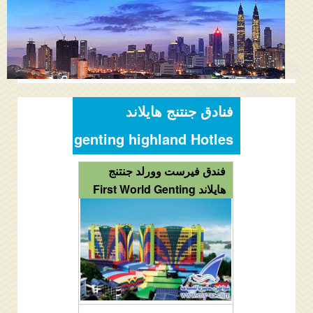
المنتدى
دليل ماليزيا
فنادق ماليزيا
الاماكن السياحية ماليزيا
فنادق جنتنج هايلاند
عروض السياحة ماليزيا
genting highland Hotles
مواصلات ماليزيا
فندق فيرست وورلد جنتنج
هايلاند First World Genting
مدن ماليزيا
كيفية الحجز
من نحن