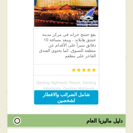
يقع جنتنج جراند في مركز مدينة
جنتنق هايلاند ، ويبعد مسافة 10
دقائق سيراً على الأقدام عن
منطقة التسوق. كما يحتوي الفندق
الفاخر على مطعم
Genting Highlands Resort, Genting
Highlands, Genting Highlands,
شامل الضرائب والافطار
Malaysia 69000
لشخصين
دليل ماليزيا العام