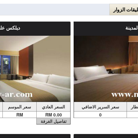
ليقات الزوار
مدينة
ديلكس على
0.00
ملاحضات الغرفة
مدينة غرفة ضيوف مكيفة
غرفة ديلوكس مزدوجة أو توأم مطلة على الب
يكة وميني بار. ويحتوي
دون عائق على بُرجا بتروناس من النوافذ 
فطار
سعر السرير الاضافي
السعر العادي
سعر الموسم
RM
0.00 RM
0
تفاصيل الغرفة