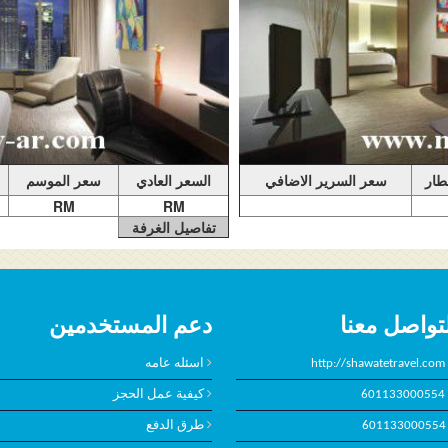
 ويوفر أيضاً إطلالة
منطقة جلوس منفصلة. تشمل الغرف مزايا صا
ف مزايا صالة النادي
الحصرية: - كوكتيلات مسائية من الساعة 05:00 مساءً إلى الساعة 07:00
بصرامة قواعد اللباس غير الرسمي الأنيق. ول
لأنيق. ولا يُسمح بارتداء
والسراويل القصيرة والصنادل والملابس الري
لرياضية.)
فطار
سعر السرير الاضافي
السعر العادي
سعر الموسم
RM
RM
تفاصيل الغرفة
تواصل معنا
دعم المستخدمين
http://shawatetravel.com
اسئله عامه
601133000554
كيفية عمل الحجز
601133000554
طرق الدفع