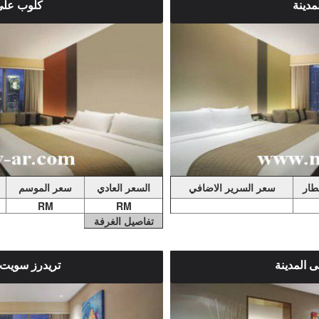
مدينة
كلوب على
0.00
ملاحضات الغرفة
ينة غرفة ضيوف مكيفة
غرفة لغير المدخنين توفر إطلالة دون عائق ع
 بشاشة مسطحة وأريكة
الشهيرين من النوافذ الممتدة من الأرض 
استحمام.
الساعة 07:00 مساءً (تنطبق بصرامة 
يُسمح بارتداء النعال والسراويل القصيرة وا
فطار
سعر السرير الاضافي
السعر العادي
سعر الموسم
RM
RM
تفاصيل الغرفة
 المدينة
تريدرز سويت 
ملاحضات الغرفة
لوس منفصلة ومشغل دي في
يوفر إطلالة دون عائق على بُرجا بتروناس ال