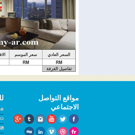
دي ومزايا صالة النادي مثل الكوكتيلات المسائية.
بانورامية على أفق مدينة كوالالمبور. تشمل الغر
مساءً (تنطبق بصرامة قواعد اللباس غير الرسمي ا
النعال والسراويل القصيرة والصنادل والملابس ا
السعر العادي
سعر الموسم
الا
RM
RM
تفاصيل الغرفة
مواقع التواصل
لل
الاجتماعي