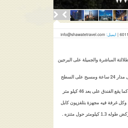
6011
ايميل:
info@shawatetravel.com
لالتة المباشرة والجميلة على البرجين
ى السطح
يوفر فندق تريدرز كوالالمبور خدمة النقل بالحافلة المكوكية مجاناً إلى مول التسوق سوريا كي ال سي سي . كما يقع الفندق على بعد 46 كيلو متر
وكل غرفة فيه مجهزة بتلفزيون كابل
1.3 كيلومتر
حول متنزه .