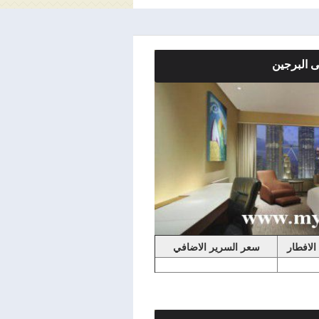
 البرجين
0.00
رج غرفة عصرية تتمتَع بإطلالة
الممتدة من الأرض حتى السقف.
الافطار
سعر السرير الاضافي