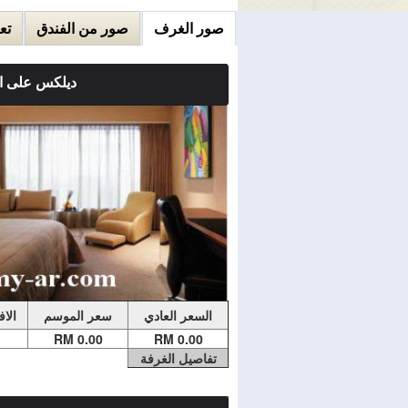
صور الغرف
صور من الفندق
تع
ديلكس على ال
ملاحضات الغرفة
غرفة ديلوكس مزدوجة أو توأم - اطلالة على ال
وعصرية تحتوي على تلفزيون بشاشة مسطحة وأر
الحمام الداخلي على حوض استحمام.
السعر العادي
سعر الموسم
الا
0.00 RM
0.00 RM
تفاصيل الغرفة