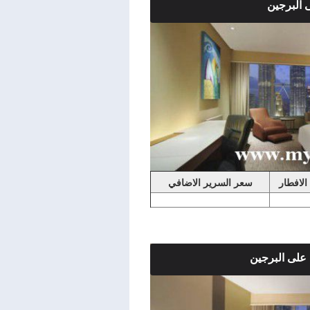
 البرجين
لى بُرجا بتروناس التوأم
حتى السقف. تشمل الغرف مزايا
صالة النادي الحصرية: - كوكتيلات مسائية من الساعة 05:00 مساءً إلى
قواعد اللباس غير الرسمي الأنيق. ولا
لصنادل والملابس الرياضية.)
الافطار
سعر السرير الاضافي
على البرجين
توأم الشهيرين. وتضم أيضاً