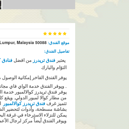
موقع الفندق:
 Lumpur, Malaysia 50088
تفاصيل الفندق:
يعتبر
فندق تريدرز
من افضل
فنادق ك
التؤام والبارك
يوفر الفندق الفاخر إمكانية الوصول مباشرة
. ويوفر الفندق خدمة الواي فاي مجان
من مطار كوالا لمبور الدولي. ويقع كل من نا
تتميز غرف
فندق تريدرز كوالالمبور
ال
بشاشة مسطحة، وأدوات لتحضير الش
يمكن للنزلاء الاسترخاء في غرفة البخا
ويوفر الفندق أيضاً مركز لرجال الأ