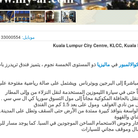
موبايل:
33000554 |
Kuala Lumpur City Centre, KLCC, Kuala
والالمبور
في
ماليزيا
ذو المستوى الخمسة نجوم ، يتميز فندق تريدرز باط
ً إلى البرجين وبوترناس ويشتمل على صالة رياضية مفتوحة على مدار 24 ساعة ومسبح عل
اً حتى في سيارة الليموزين المستخدمة لنقل النزلاء من وإلى المطار
دي الغولف ومول على بعد 1.5 كم من الفندق
واسعة بنوافذ كبيرة ممتدة من الأرض حتى السقف وتطل على المدينة. 
اي والقهوة
ر وحوض الاستحمام الساخن الموجودين في السبا. كما يوجد مسار للركض طوله 
عمال وموقف مجاني للسيارات