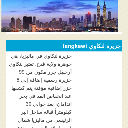
المنتدى
دليل ماليزيا
فنادق ماليزيا
الاماكن السياحية ماليزيا
جزيرة لنكاوي langkawi
عروض السياحة ماليزيا
جزيرة لنكاوي في ماليزيا، هي
جوهرة ولاية قدح. تعتبر لنكاوي
مواصلات ماليزيا
أرخبيل جزر مكون من 99
جزيرة رسمية إضافة إلى 5
مدن ماليزيا
جزر إضافية مؤقتة يتم كشفها
كيفية الحجز
عند انخفاض المد في بحر
اندامان، بعد حوالي 30
من نحن
كيلومتراً قبالة ساحل البر
الرئيسى من ماليزيا شمال
غرب البلاد. الجزر هي جزء من