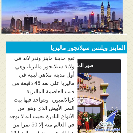
المنتدى
دليل ماليزيا
فنادق ماليزيا
الاماكن السياحية ماليزيا
الماينز ويلنس سيلانجور ماليزيا
عروض السياحة ماليزيا
تقع مدينة ماينز وندر لاند في
صور الماينز
ولاية سيلانجور ماليزيا، وهي
مواصلات ماليزيا
أول مدينة ملاهي ليلية في
ماليزيا على بعد 45 دقيقة من
مدن ماليزيا
قلب العاصمة الماليزية
كيفية الحجز
كوالالمبور، ويتواجد فيها بيت
النمر الأبيض الذي وهو من
من نحن
الأنواع النادرة بحيث انه لا يوجد
في العالم منه إلا 50 نمرا من
هذا النوع ويوجد في ماليزيا 13