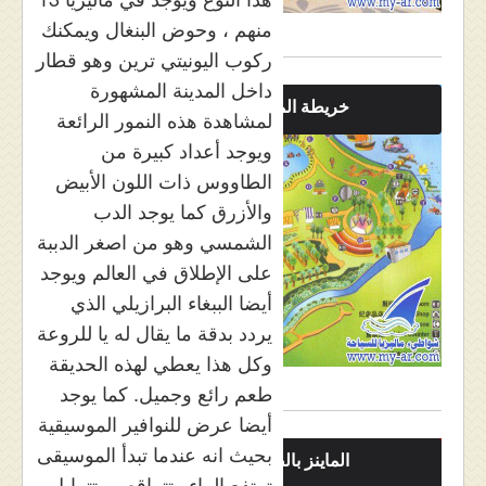
منهم ، وحوض البنغال ويمكنك
ركوب اليونيتي ترين وهو قطار
داخل المدينة المشهورة
خريطة الماينز
لمشاهدة هذه النمور الرائعة
ويوجد أعداد كبيرة من
الطاووس ذات اللون الأبيض
والأزرق كما يوجد الدب
الشمسي وهو من اصغر الدببة
على الإطلاق في العالم ويوجد
أيضا الببغاء البرازيلي الذي
يردد بدقة ما يقال له يا للروعة
وكل هذا يعطي لهذه الحديقة
طعم رائع وجميل. كما يوجد
أيضا عرض للنوافير الموسيقية
بحيث انه عندما تبدأ الموسيقى
الماينز بالصور
ترتفع الماء وتتراقص وتتمايل