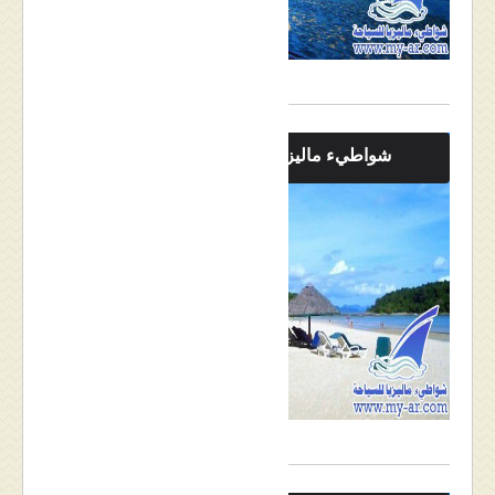
شواطيء ماليزيا بالصور