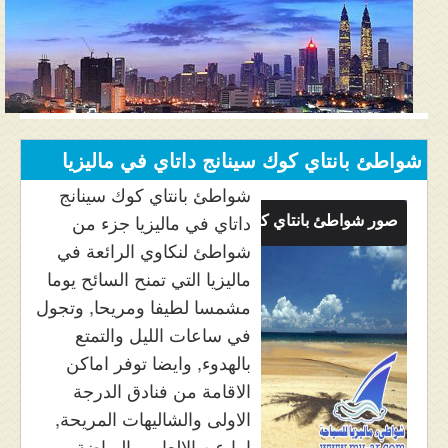
المنتدى
دليل ماليزيا
فنادق ماليزيا
الاماكن السياحية ماليزيا
شواطئ بانتاي كوك سينانج داتاي في ماليزيا
عروض السياحة ماليزيا
شواطئ بانتاي كوك سينانج
صور شواطئ بانتاي كوك سينانج داتاي
داتاي في ماليزيا جزء من
مواصلات ماليزيا
شواطئ لنكاوي الرائعة في
ماليزيا التي تمنح السائح يوما
مدن ماليزيا
مشمسا لطيفا ومريحا, وتجول
كيفية الحجز
في ساعات الليل والتمتع
بالهدوء, وايضا توفر اماكن
من نحن
الاقامة من فنادق الدرجة
الاولى والشاليهات المريحة,
اما عن الالعاب والرياضة