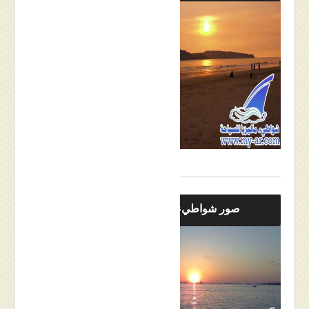
صور شواطيء لنكاوي