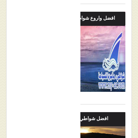
افضل واروع شواطيء لنكاوي
افضل شواطيء ماليزيا