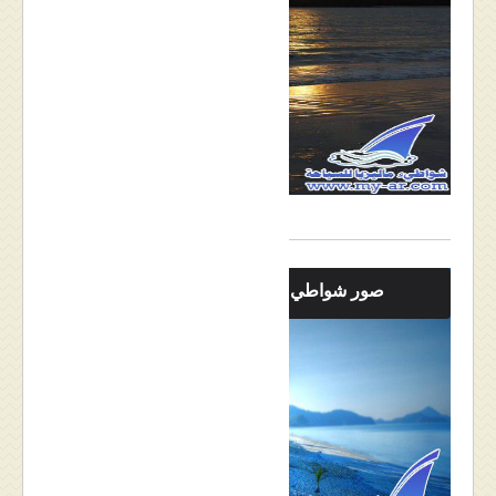
صور شواطيء ماليزيا