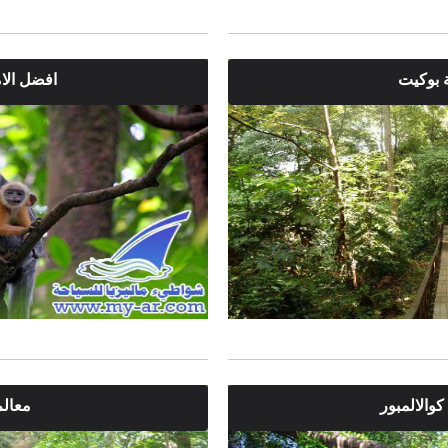
 بوكيت
افضل الام
كوالالمبور
معالم