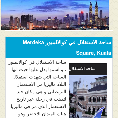
المنتدى
دليل ماليزيا
فنادق ماليزيا
الاماكن السياحية ماليزيا
ساحة الاستقلال في كوالالمبور Merdeka
عروض السياحة ماليزيا
Square, Kuala
ساحة الاستقلال في كوالالمبور
مواصلات ماليزيا
ساحة الاستقلال كوالالمبور
، و اسمها يدل عليها حيث انها
مدن ماليزيا
الساحة التي شهدت استقلال
البلاد ماليزيا من الاستعمار
كيفية الحجز
البريطاني و هي مكان جيد
لتذهب في رحلة عبر تاريخ
من نحن
الاستعمار الذي مر في ماليزيا
هناك الميدان الاخضر وهو