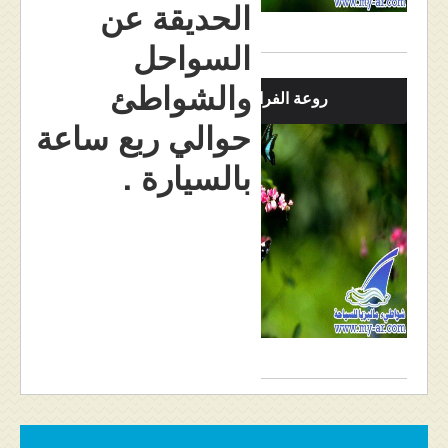
الحديقة عن
السواحل
والشواطئ
روعة الفراشات
حوالي ربع ساعة
بالسيارة .