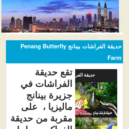
المنتدى
دليل ماليزيا
فنادق ماليزيا
الاماكن السياحية ماليزيا
حديقة الفراشات بينانج Penang Butterfly
عروض السياحة ماليزيا
Farm
مواصلات ماليزيا
تقع حديقة
حديقة الفراشات
الفراشات في
مدن ماليزيا
جزيرة بينانج
كيفية الحجز
ماليزيا ، على
من نحن
مقربة من حديقة