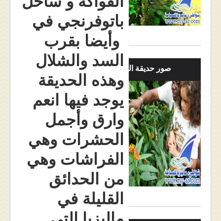
الفواكه و ساحل
باتوفرنجي في
وأيضا بقرب
السد والشلال
صور حديقة الفراشات
وهذه الحديقة
يوجد فيها انعم
وارق وأجمل
الحشرات وهي
الفراشات وهي
من الحدائق
القليلة في
ماليزيا التي