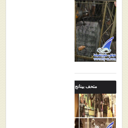
متحف بينانج بالصور