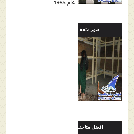
عام 1965
صور متحف بينانج
افضل متاحف ماليزيا