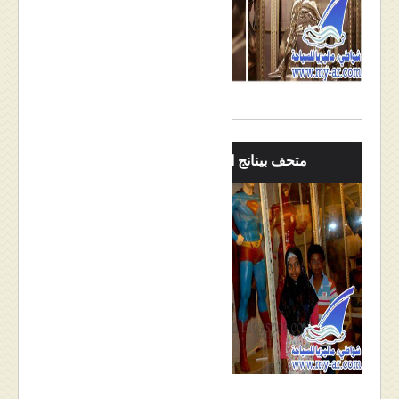
متحف بينانج التاريخي