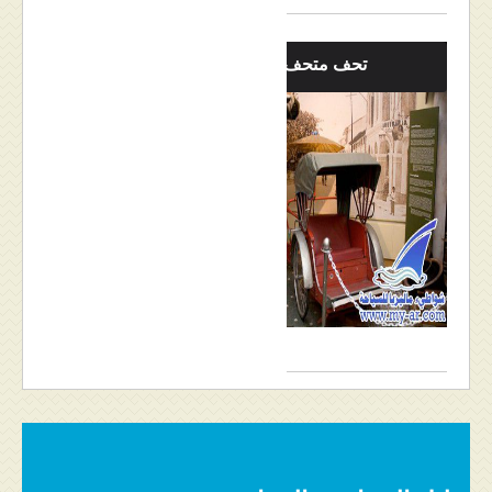
تحف متحف بينانج