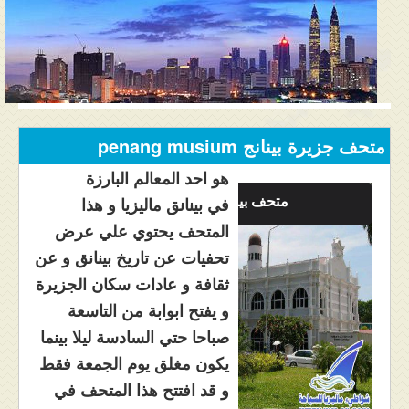
المنتدى
دليل ماليزيا
فنادق ماليزيا
الاماكن السياحية ماليزيا
متحف جزيرة بينانج penang musium
عروض السياحة ماليزيا
هو احد المعالم البارزة
متحف بينانج
في بينانق ماليزيا و هذا
مواصلات ماليزيا
المتحف يحتوي علي عرض
تحفيات عن تاريخ بينانق و عن
مدن ماليزيا
ثقافة و عادات سكان الجزيرة
كيفية الحجز
و يفتح ابوابة من التاسعة
صباحا حتي السادسة ليلا بينما
من نحن
يكون مغلق يوم الجمعة فقط
و قد افتتح هذا المتحف في