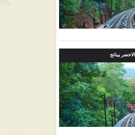
لاخضر بينانج