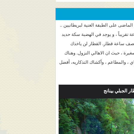
الماضى على الطبقة الغنية لبريطانيين ..
تقريباً ، و يوجد في الهضبة سكة حديد
 نصف ساعة قطار. القطار لن ياخذك
غيرة ، حيث ان الاهالي النزول. وهناك
 عام 1923 . في أعلى التل ، ستجد كشك الشاي ، والمطاعم ، وأكشاك التذكاريه، أفضل
ر الجبلي بينانج