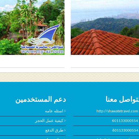
تواصل معنا
دعم المستخدمين
http://shawatetravel.com
اسئله عامه
601133000554
كيفية عمل الحجز
601133000554
طرق الدفع