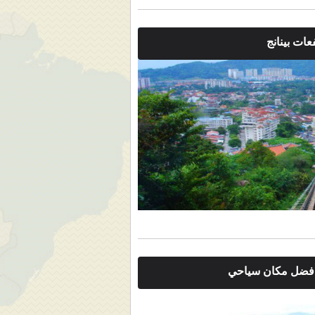
عات بينانج
 افضل مكان سياحي