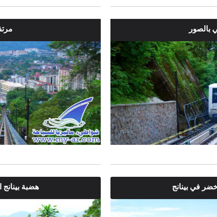
ي بالصور
مرتف
خضر في بينانج
هضبة بينانج