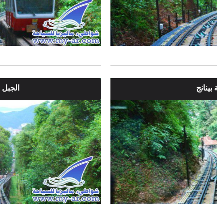
بينانج
الجبل ا