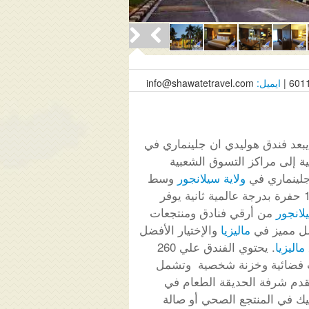
6011
ايميل:
info@shawatetravel.com
انية إلى مراكز التسوق الشعبية
 جلينماري في
ولاية سيلانجور
وسط
، ويطل على ملعب غولف ذو 18 حفرة بدرجة عالمية ثانية يوفر
لانجور
من أرقي فنادق ومنتجعات
ل مميز في
ماليزيا
والإختيار الأفضل
ماليزيا
. يحتوي الفندق علي 260
 فضائية وخزنة شخصية وتشمل
خدمة الغرف على مدار 24 ساعة للاسترخاء و تقدم شرفة الحديقة الطعام في
ليك في المنتجع الصحي أو صالة