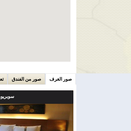
صور الغرف
صور من الفندق
تع
سوبريور
ملاحضات الغرفة