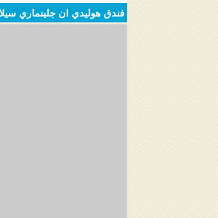
فندق هوليدي ان جلينماري سيلانجور ماليزيا rie