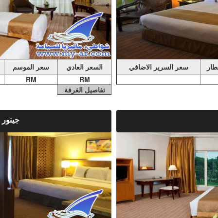
فطار
سعر السرير الاضافي
السعر العادي
سعر الموسم
RM
RM
تفاصيل الغرفة
جينور
ملاحضات الغرفة