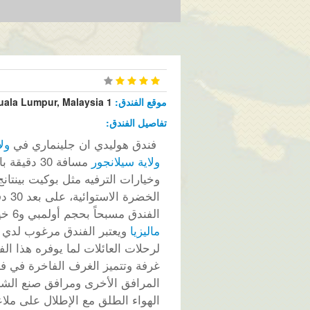
موقع الفندق:
1 Jalan Usahawan U1/8, Seksyen U1 Shah Alam, Subang, Kuala Lumpur, Malaysia
تفاصيل الفندق:
فندق هوليدي ان جلينماري في
ول
ولاية سيلانجور
مسافة 30 
وخيارات الترفيه مثل بوكيت بينتان
الخضرة الاستوائية، على بعد 30 دقيقة بالسيارة عن
الفندق مسبحاً بحجم أولمبي و6 خيارات لتناول الطعام ويعتبر فندق هوليدي ان جلينماري في
ماليزيا
ويعتبر الفندق مرغوب لدي ا
لرحلات العائلات لما يوفره هذا ا
غرفة وتتميز الغرف الفاخرة في ف
الهواء الطلق مع الإطلال على ملا