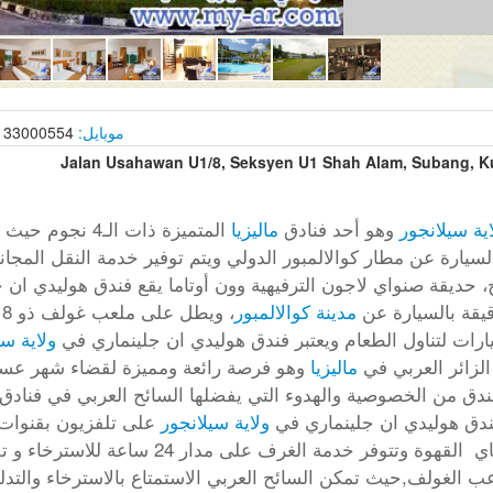
موبايل:
33000554 |
اية سيلانجور
وهو أحد فنادق
ماليزيا
المتميزة ذات الـ4 نجوم حيث يبعد فندق هوليدي ان جلينماري في
دقيقة بالسيارة عن مطار كوالالمبور الدولي ويتم توفير خدمة النقل المج
ج، حديقة صنواي لاجون الترفيهية وون أوتاما يقع فندق هوليدي ان
مدينة كوالالمبور
ولاية سي
لزائر العربي في
ماليزيا
وهو فرصة رائعة ومميزة لقضاء شهر عس
لفندق من الخصوصية والهدوء التي يفضلها السائح العربي في فنادق
ندق هوليدي ان جلينماري في
ولاية سيلانجور
على تلفزيون بقنوات
المرافق الأخرى ومرافق صنع الشاي القهوة وتتوفر 
عب الغولف,حيث تمكن السائح العربي الاستمتاع بالاسترخاء والتد