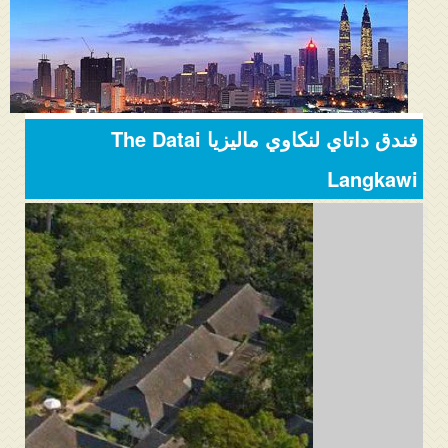
المنتدى
دليل ماليزيا
فنادق ماليزيا
فندق داتاي لنكاوي ماليزيا The Datai
الاماكن السياحية ماليزيا
Langkawi
عروض السياحة ماليزيا
مواصلات ماليزيا
مدن ماليزيا
كيفية الحجز
من نحن