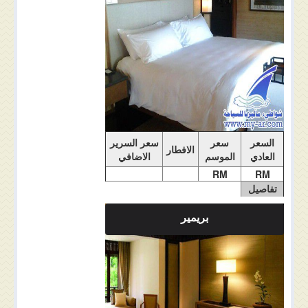
السعر
سعر
سعر السرير
الافطار
العادي
الموسم
الاضافي
RM
RM
تفاصيل
الغرفة
بريمير
ملاحضات الغرفة