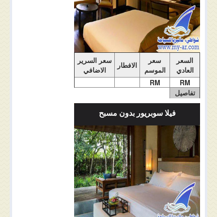
السعر
سعر
سعر السرير
الافطار
العادي
الموسم
الاضافي
RM
RM
تفاصيل
الغرفة
فيلا سوبريور بدون مسبح
ملاحضات الغرفة