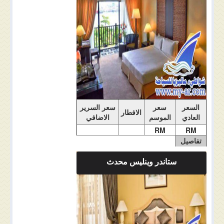
السعر
سعر
سعر السرير
الافطار
العادي
الموسم
الاضافي
RM
RM
تفاصيل
الغرفة
ستاندر وينليس محدث
ملاحضات الغرفة