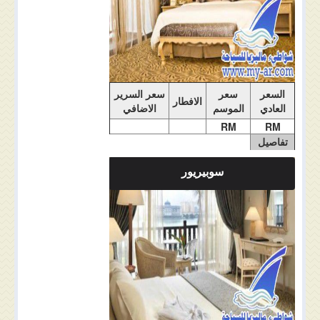
السعر
سعر
سعر السرير
الافطار
العادي
الموسم
الاضافي
RM
RM
تفاصيل
الغرفة
سوبيريور
ملاحضات الغرفة