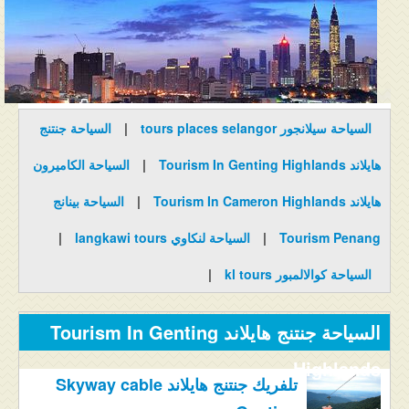
المنتدى
دليل ماليزيا
فنادق ماليزيا
السياحة سيلانجور tours places selangor
|
السياحة جنتنج
الاماكن السياحية ماليزيا
هايلاند Tourism In Genting Highlands
|
السياحة الكاميرون
عروض السياحة ماليزيا
هايلاند Tourism In Cameron Highlands
|
السياحة بينانج
مواصلات ماليزيا
Tourism Penang
|
السياحة لنكاوي langkawi tours
|
مدن ماليزيا
السياحة كوالالمبور kl tours
|
كيفية الحجز
السياحة جنتنج هايلاند Tourism In Genting
من نحن
Highlands
تلفريك جنتنج هايلاند Skyway cable