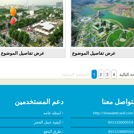
عرض تفاصيل الموضوع
عرض تفاصيل الموضوع
 التالية
4
3
2
1
الصفحة السابقة
تواصل معنا
دعم المستخدمين
http://shawatetravel.com
اسئله عامه
601133000554
كيفية عمل الحجز
601133000554
طرق الدفع