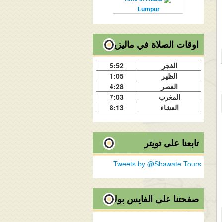
Lumpur
اوقات الصلاة في ماليزيا
الفجر
5:52
الظهر
1:05
العصر
4:28
المغرب
7:03
العشاء
8:13
تابعنا على تويتر
Tweets by @Shawate Tours
صفحتنا على الفايس بوك