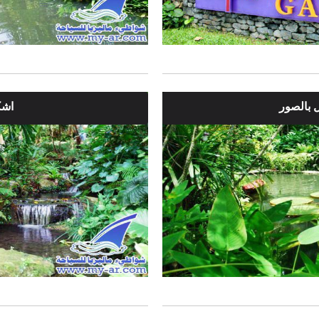
ل بالصور
اشك