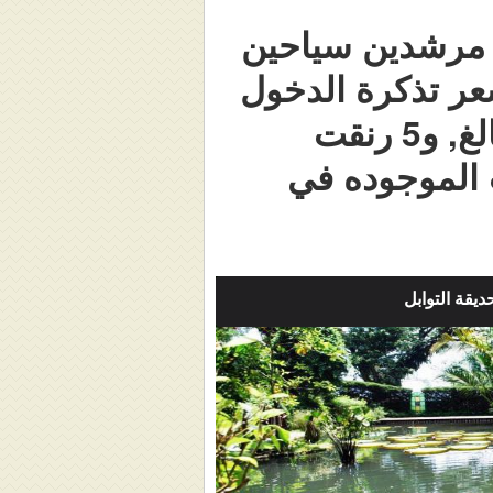
 مرشدين سياحين
عر تذكرة الدخول
28 رنقت للعوائل 2 بالغين وثلاثة اطفال, و13 رنقت للبالغ, و5 رنقت
 الموجوده في
يقة التوابل