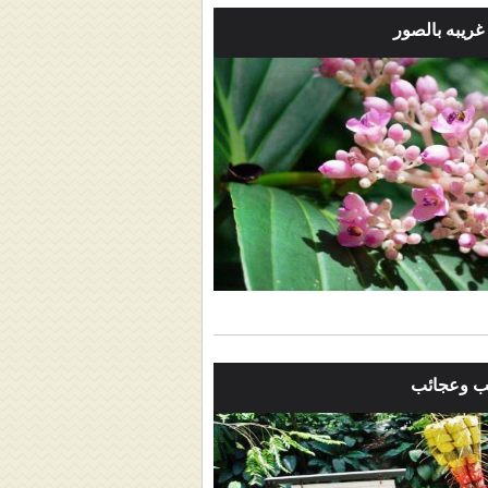
غريبه بالصور
ب وعجائب