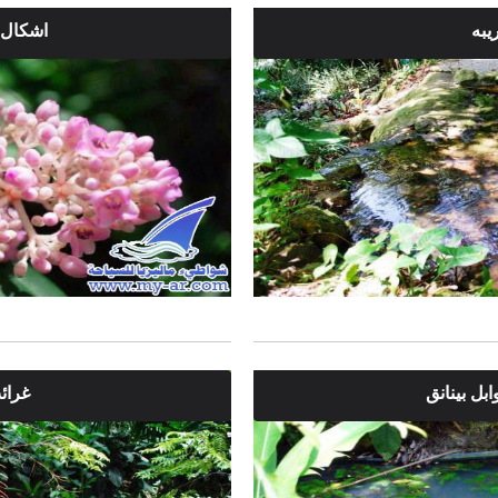
يبه
اشكال 
بل بينانق
غرائ