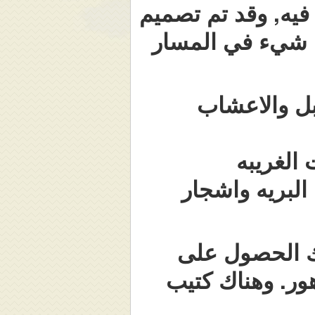
20 – 25 دقيقه للمشي فيه, وقد تم تصميم
 شيء في المسار
ابل والاعشاب
البريه واشجار
نك الحصول على
ور. وهناك كتيب