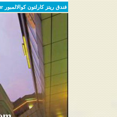
فندق ريتز كارلتون كوالالمبور The Ritz-Carlton Hotel Kuala lumpur