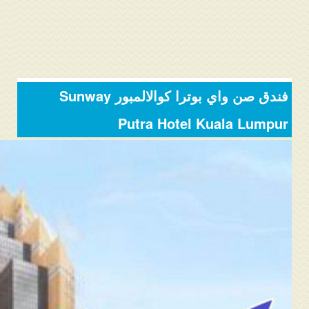
المنتدى
دليل ماليزيا
فنادق ماليزيا
فندق صن واي بوترا كوالالمبور Sunway
الاماكن السياحية ماليزيا
Putra Hotel Kuala Lumpur
عروض السياحة ماليزيا
مواصلات ماليزيا
مدن ماليزيا
كيفية الحجز
من نحن