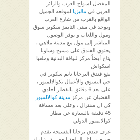
المفضل لسواح العرب والزائر
العربي في
ماليزيا
لموقعه الجميل
الواقع بالقرب من شارع العرب
ويوجد في مبنى التايمز سكوير سوق
ومول واللعاب و يوفر الوصول
المباشر إلى مول مع مدينة ملاهي ،
يحتوي الفندق على مسبح وساونا
يتاح أيضاً مركز للياقة البدنية وملعبا
اسكواش
يقع فندق البرجايا تايم سكوير في
حي التسوق والأعمال بكوالالمبور ،
على بعد 6 دقائق بالقطار أحادي
القضبان عن مركز
مدينة كوالالمبور
كي ال سنترال ، وعلى بعد مسافة
45 دقيقة بالسيارة عن مطار
كوالالمبور الدولي
غرف فندق برجايا الفسيحة تقدم
جميع وسائل الراحة العصرية، شاملة