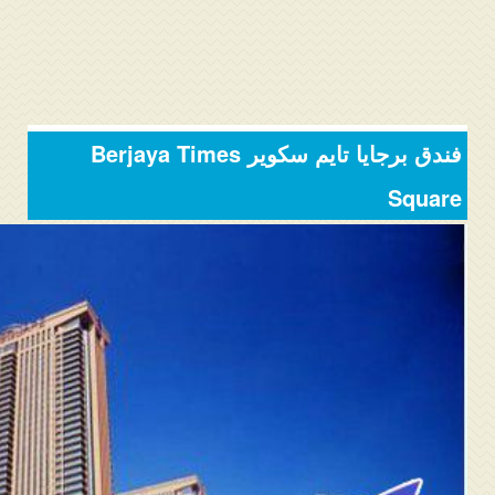
المنتدى
دليل ماليزيا
فنادق ماليزيا
فندق برجايا تايم سكوير Berjaya Times
الاماكن السياحية ماليزيا
Square
عروض السياحة ماليزيا
مواصلات ماليزيا
مدن ماليزيا
كيفية الحجز
من نحن